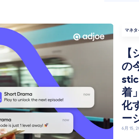
マネタ
【
の
st
着
化
ー
6月 15, 