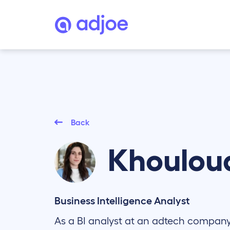
Back
Khoulou
Business Intelligence Analyst
As a BI analyst at an adtech company