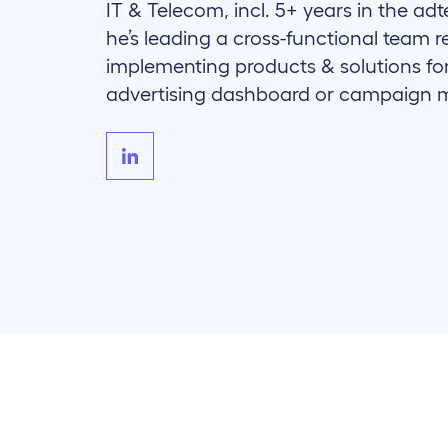
IT & Telecom, incl. 5+ years in the ad
he’s leading a cross-functional team r
implementing products & solutions for
advertising dashboard or campaign 