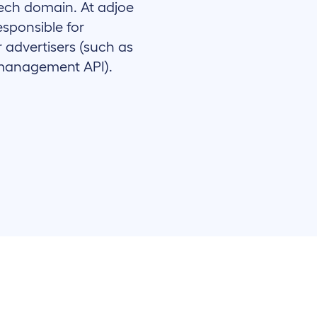
tech domain. At adjoe
esponsible for
 advertisers (such as
management API).