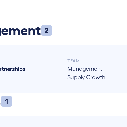
gement
2
TEAM
Management
rtnerships
Supply Growth
s
1