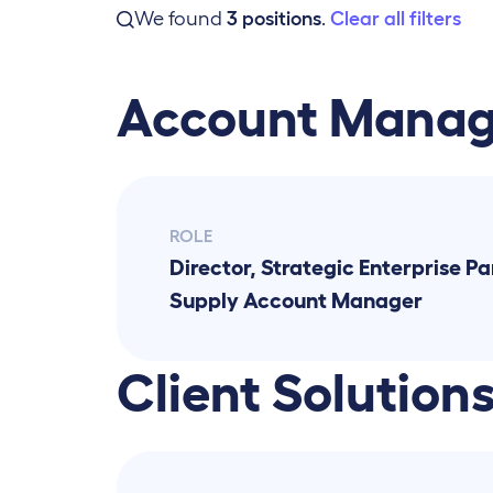
We found
3
positions
.
Clear all filters
Account Mana
ROLE
Director, Strategic Enterprise Pa
Supply Account Manager
Client Solution