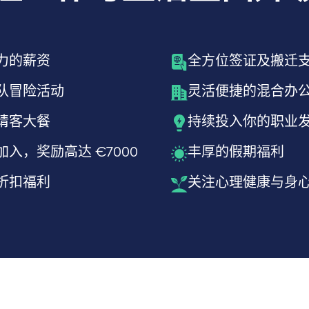
力的薪资
全方位签证及搬迁
队冒险活动
灵活便捷的混合办
请客大餐
持续投入你的职业
入，奖励高达 €7000
丰厚的假期福利
折扣福利
关注心理健康与身