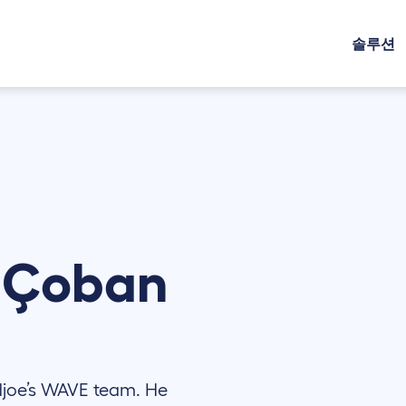
솔루션
n
Çoban
adjoe’s WAVE team. He